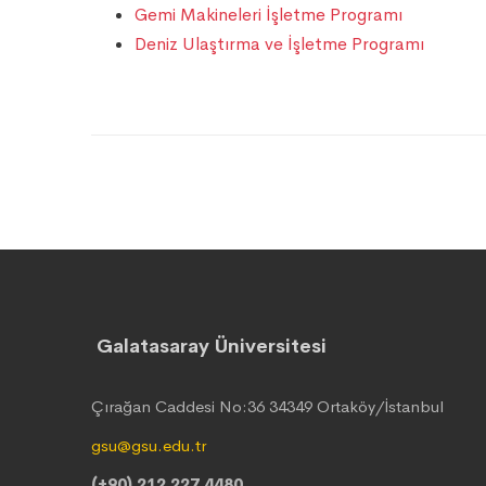
Gemi Makineleri İşletme Programı
Deniz Ulaştırma ve İşletme Programı
Galatasaray Üniversitesi
Çırağan Caddesi No:36 34349 Ortaköy/İstanbul
gsu@gsu.edu.tr
(+90) 212 227 4480