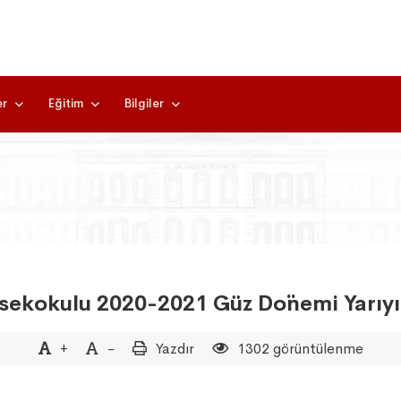
er
Eğitim
Bilgiler
ksekokulu 2020-2021 Güz Do¨nemi Yarıyı
+
-
Yazdır
1302 görüntülenme