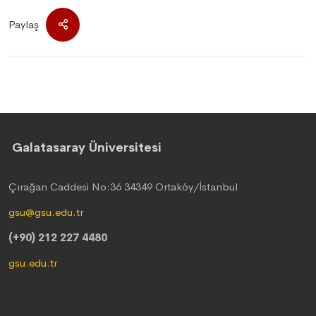
Paylaş
Galatasaray Üniversitesi
Çırağan Caddesi No:36 34349 Ortaköy/İstanbul
gsu@gsu.edu.tr
(+90) 212 227 4480
gsu.edu.tr