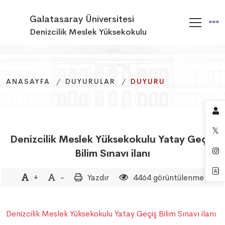
Galatasaray Üniversitesi
Denizcilik Meslek Yüksekokulu
ANASAYFA
ANASAYFA
ANASAYFA
DUYURULAR
DUYURULAR
DUYURULAR
DUYURU
DUYURU
DUYURU
Denizcilik Meslek Yüksekokulu Yatay Geçiş
Bilim Sınavı ilanı
+
-
Yazdır
4464 görüntülenme
Denizcilik Meslek Yüksekokulu Yatay Geçiş Bilim Sınavı ilanı