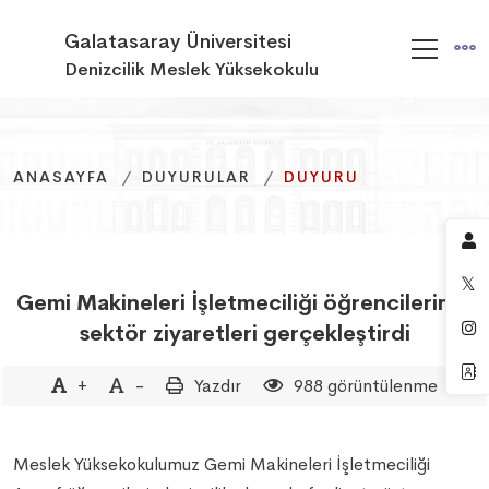
Galatasaray Üniversitesi
Denizcilik Meslek Yüksekokulu
ANASAYFA
ANASAYFA
ANASAYFA
DUYURULAR
DUYURULAR
DUYURULAR
DUYURU
DUYURU
DUYURU
Gemi Makineleri İşletmeciliği öğrencilerimiz
sektör ziyaretleri gerçekleştirdi
+
-
Yazdır
988 görüntülenme
Meslek Yüksekokulumuz Gemi Makineleri İşletmeciliği