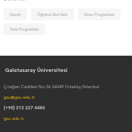
Genel
Öğrenci Alım İlanı
Sınav Programları
Ders Programları
Galatasaray Üniversitesi
Çırağan Caddesi No:36 34349 Ortaköy/İstanbul
gsu@gsu.edu.tr
(+90) 212 227 4480
gsu.edu.tr