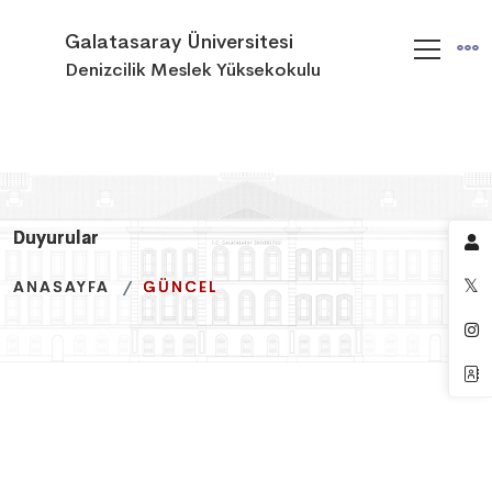
Galatasaray Üniversitesi
Denizcilik Meslek Yüksekokulu
Duyurular
Duyurular
Duyurular
ANASAYFA
ANASAYFA
ANASAYFA
GÜNCEL
GÜNCEL
GÜNCEL