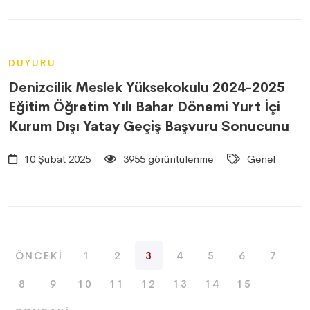
DUYURU
Denizcilik Meslek Yüksekokulu 2024-2025
Eğitim Öğretim Yılı Bahar Dönemi Yurt İçi
Kurum Dışı Yatay Geçiş Başvuru Sonucunu
10 Şubat 2025
3955 görüntülenme
Genel
ÖNCEKI
1
2
3
4
5
6
7
8
9
10
11
12
13
14
15